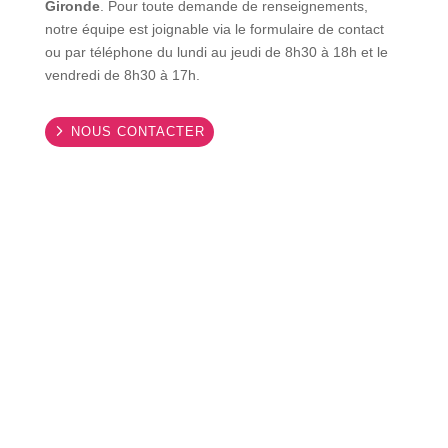
Gironde
. Pour toute demande de renseignements,
notre équipe est joignable via le formulaire de contact
ou par téléphone du lundi au jeudi de 8h30 à 18h et le
vendredi de 8h30 à 17h.
NOUS CONTACTER
Demande de devis
Faites le choix de
la confiance
et de
la proximité
avec
CEBIG Infogérance