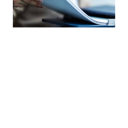
Demande de devis
Faites le choix de
la confiance
et de
la proximité
avec
CEBIG Infogérance
Réponse en
moins de 24 heures