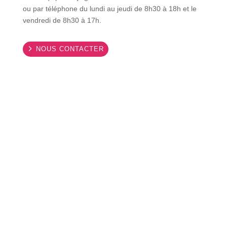
ou par téléphone du lundi au jeudi de 8h30 à 18h et le
vendredi de 8h30 à 17h.
NOUS CONTACTER
Demande de devis
Faites le choix de
la confiance
et de
la proximité
avec
CEBIG Infogérance